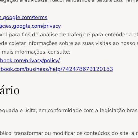
egação e atividade. Recomendamos a leitura dos Termo
ies.google.com/terms
olicies.google.com/privacy
el para fins de análise de tráfego e para entender a e
de coletar informações sobre as suas visitas ao nosso
 mais informações, consulte:
book.com/privacy/policy/
cebook.com/business/help/742478679120153
ário
equada e lícita, em conformidade com a legislação bras
público, transformar ou modificar os conteúdos do site, 