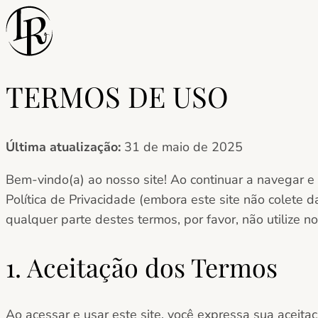
Pular
para
o
conteúdo
TERMOS DE USO
Última atualização:
31 de maio de 2025
Bem-vindo(a) ao nosso site! Ao continuar a navegar e 
Política de Privacidade (embora este site não colete 
qualquer parte destes termos, por favor, não utilize no
1. Aceitação dos Termos
Ao acessar e usar este site, você expressa sua aceit